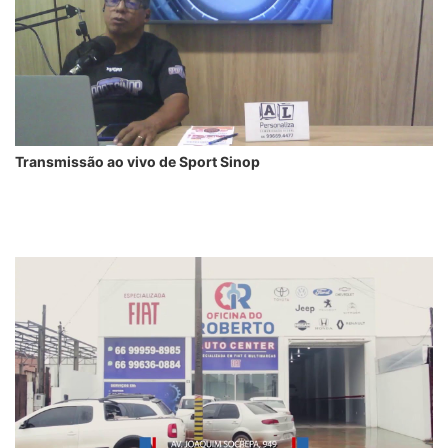
Transmissão ao vivo de Sport Sinop