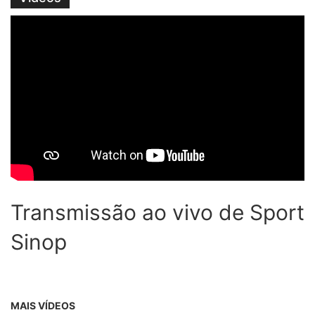
Transmissão ao vivo de Sport
Sinop
MAIS VÍDEOS