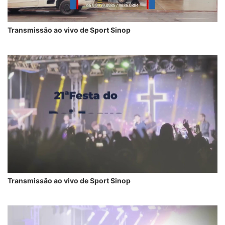
Transmissão ao vivo de Sport Sinop
Transmissão ao vivo de Sport Sinop