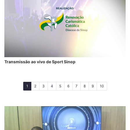
Transmissão ao vivo de Sport Sinop
(current)
1
2
3
4
5
6
7
8
9
10