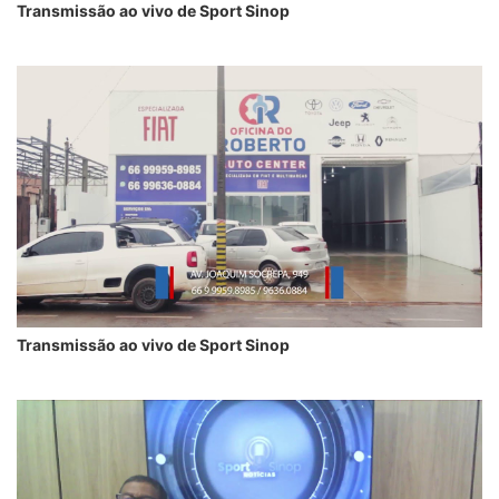
Transmissão ao vivo de Sport Sinop
Transmissão ao vivo de Sport Sinop