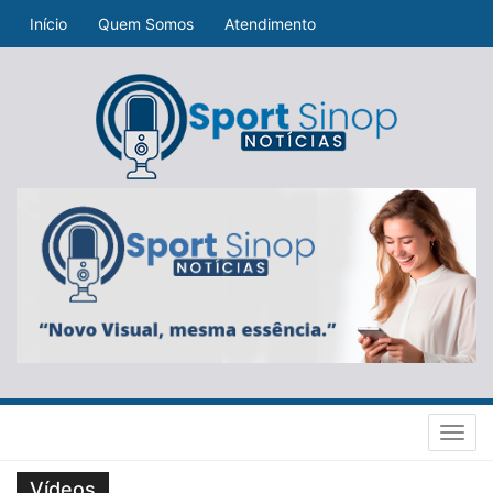
Início
Quem Somos
Atendimento
Toggl
navig
Vídeos