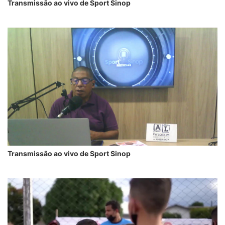
Transmissão ao vivo de Sport Sinop
Transmissão ao vivo de Sport Sinop