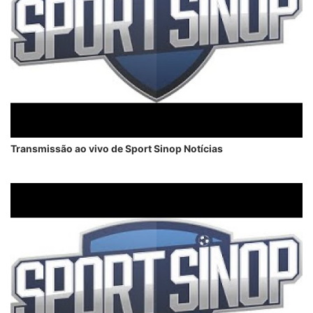
Transmissão ao vivo de Sport Sinop Notícias