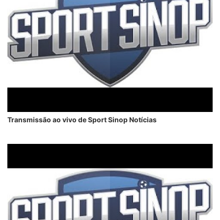
Transmissão ao vivo de Sport Sinop Notícias