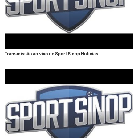
Transmissão ao vivo de Sport Sinop Notícias