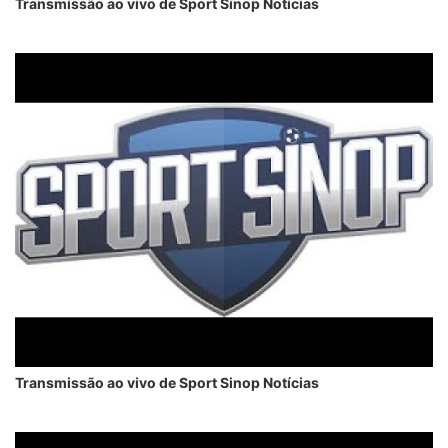
Transmissão ao vivo de Sport Sinop Notícias
Transmissão ao vivo de Sport Sinop Notícias