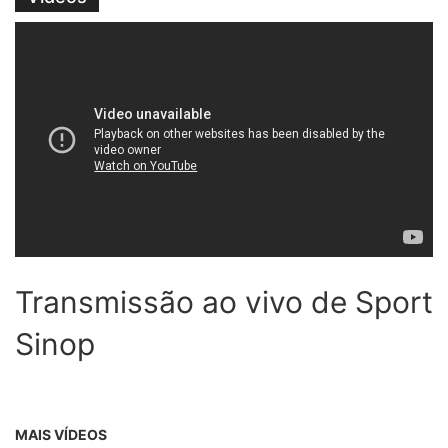
Transmissão ao vivo de Sport
Sinop
MAIS VÍDEOS