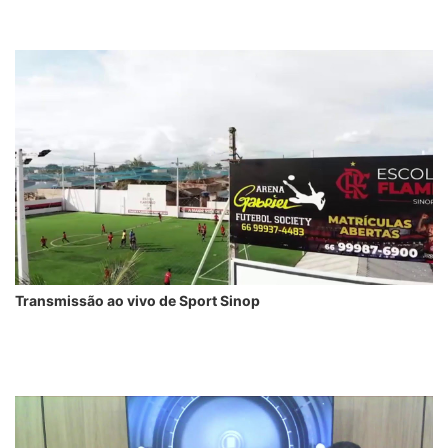
Transmissão ao vivo de Sport Sinop