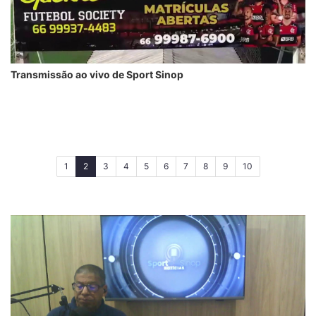
Transmissão ao vivo de Sport Sinop
(current)
1
2
3
4
5
6
7
8
9
10