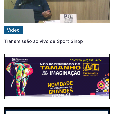
Vídeo
Transmissão ao vivo de Sport Sinop