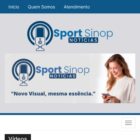
Início
Quem Somos
Atendimento
Toggl
navig
Vídeos