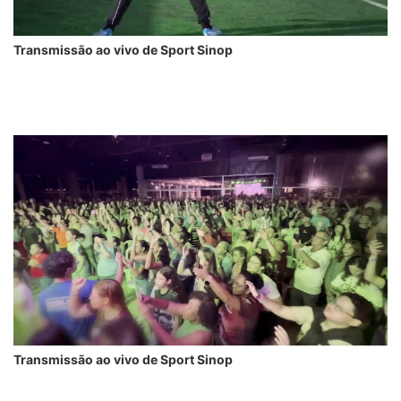
Transmissão ao vivo de Sport Sinop
Transmissão ao vivo de Sport Sinop