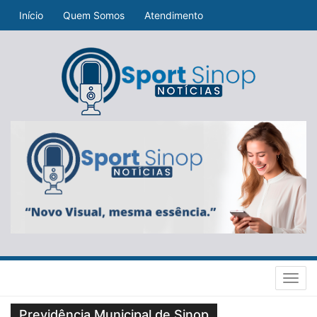
Início
Quem Somos
Atendimento
Toggl
navig
Previdência Municipal de Sinop