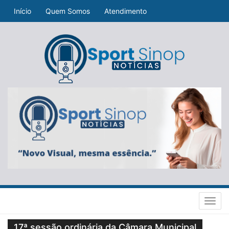
Início
Quem Somos
Atendimento
Toggl
navig
17ª sessão ordinária da Câmara Municipal